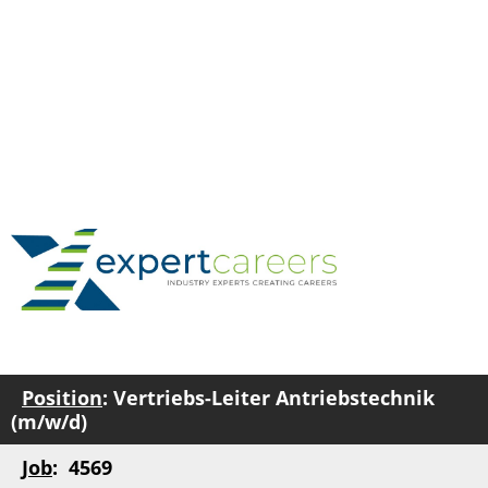
Position
: Vertriebs-Leiter Antriebstechnik
(m/w/d)
Job
: 4569