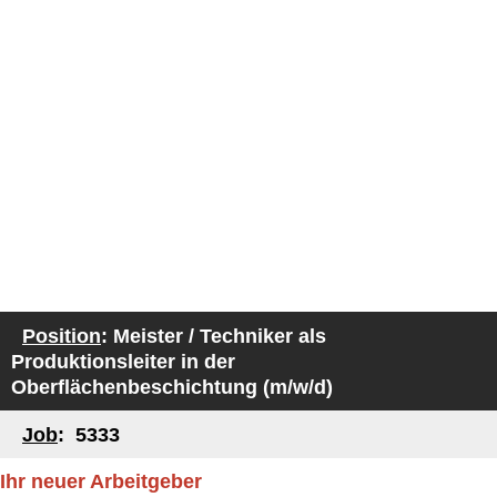
Position
: Meister / Techniker als
Produktionsleiter in der
Oberflächenbeschichtung (m/w/d)
Job
: 5333
Ihr neuer Arbeitgeber