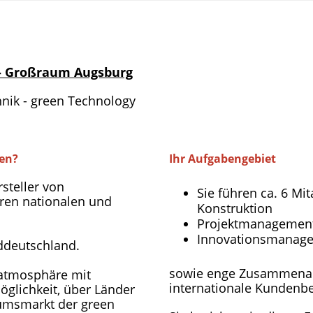
 - Großraum Augsburg
hnik - green Technology
ben?
Ihr Aufgabengebiet
steller von
Sie führen ca. 6 Mi
ren nationalen und
Konstruktion
Projektmanagemen
Innovationsmanag
ddeutschland.
sowie enge Zusammenarb
satmosphäre mit
internationale Kundenb
Möglichkeit, über Länder
umsmarkt der green