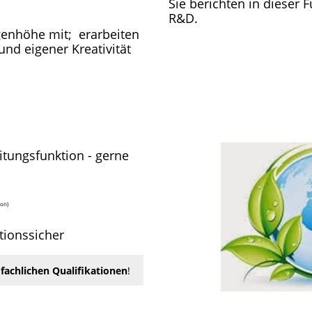
Sie berichten in dieser 
R&D.
genhöhe mit; erarbeiten
nd eigener Kreativität
itungsfunktion - gerne
ion)
tionssicher
 fachlichen Qua
lifikationen
!