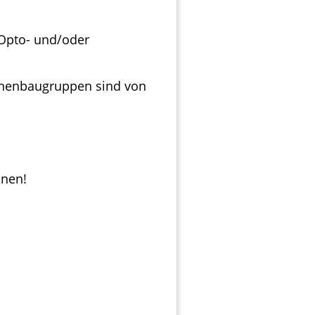
Opto- und/oder
inenbaugruppen sind von
onen!